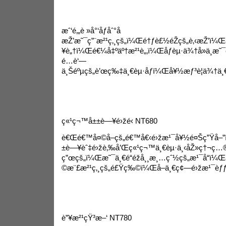
æˆ‘é‚„è »å°‘åƒåˆ°å­
æŽ’æ˜¯ç”¨æ²¹ç‚¸çš„ï¼Œé†ƒè£½éŽçš„è‚‹æŽ’ï¼Œ
¥è„†ï¼Œé€¼å‡ºäº†æ²¹è„‚ï¼Œåƒèµ·ä¾†å»ä¸æ˜¯
é…è‘—
ä¸Šéºµçš„è’œç‰‡ä¸€èµ·åƒï¼Œå¥½æƒ³è¦ä¾†ä¸€
ç«¹ç¬™å±±è—¥é›žé‹ NT680
è€Œé€™å¤©å–çš„é€™å€‹é›žæ¹¯å¥½é¤Šç”Ÿå–”
±è—¥èˆ‡é›žè‚‰å’Œç«¹ç¬™ä¸€èµ·ä¸‹åŽ»ç†¬ç…
ç”œçš„ï¼Œæ˜¯ä¸€é“éžå¸¸æ¸…çˆ½çš„æ¹¯å“ï¼Œ
©æ¨£æ²¹ç‚¸çš„é£Ÿç‰©ï¼Œå–ä¸€ç¢—é›žæ¹¯èƒƒå
è”¥æ²¹çŸ³æ–‘ NT780