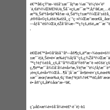
é€™å€‹çŸ³æ–‘é­šå°±æ˜¯åƒ¹æ ¼æ¯”è¼ƒé«˜è²
´ä¸€äº›ï¼ŒMENUä¸Šå¯«çš„æ˜¯æ™‚åƒ¹ã€‚æ¸…è’¸
æ“ºä¸Šäº†å¤§è”¥å†æ·‹ä¸Šäº†ç†±æ²¹ï¼Œå°±éžå¸
‚é®®å«©çš„é­šè‚‰éžå¸¸ç´°ç·»ï¼Œæˆ‘æœ€å¸
—åƒåˆ°é­šï¼Œä¸éŽå°å¼æ–™ç†çš„é­šé‚„æ˜¯
‚
è€Œé€™å¤©å“åšåˆ°åº—å®¶çš„äº”æ¬¾èœé¤šï
±æ˜¯è¦ä¸Šé¤é¤¨æ‰èƒ½åƒåˆ°çš„ç¾Žå‘³ï¼Œæ¯
™ç†éƒ½éžå¸¸çš„åˆ°å‘³ï¼Œä¹Ÿè®“æˆ‘è »é©šè¨ç
ç„¶èªªæ˜¯å¾©åˆå¼é¤å»³æ„Ÿè¦ºæ¯”è¼ƒåƒæ˜¯è³
¡é¤çš„é¤å»³ï¼Œå…¶å¯¦å¯æ˜¯å¤§é¤é¤¨çš„èœ
±æ˜¯æœƒæœ‰ä¸€ç¨®æƒ³è¦ä¾†é€™è£¡å®´æ
é•·å®˜çš„å¥½åœ°æ–¹ã€‚
çˆµå£«æ¼è¤‡åˆå¼é¤é£²-è¯è¦–b1