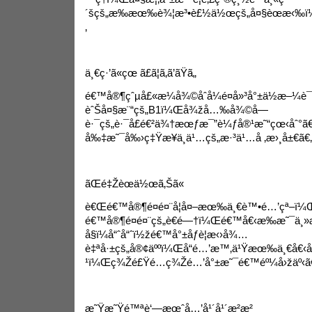
´šçš„æ‰æœ‰è¾¦æ³•è£½ä½œçš„å¤§èœæ‹‰ï¼
‚
ä¸€ç·’ã«çœ ã£ã¦ã‚ã’ãŸã„
é€™å®¶çˆµå£«æ¼å¾©åˆå¼é¤å»³å°±ä½æ–¼è¯
èˆŠå¤§æ¨“çš„B1ï¼Œå¾žå…‰å¾©å—
è·¯çš„è·¯å£é€²ä¾†æœƒæ¯”è¼ƒå®¹æ˜“çœ‹åˆ°ã€
å‰‡æ˜¯å‰›ç‡Ÿæ¥­ä¸ä¹…çš„æ·³ä¹…å ‚æ›¸å±€ã€‚
ãŒé‡Žèœä½œã‚Šã«
è€Œé€™å®¶é¤é¤¨å¦å¤–æœ‰ä¸€è™•é…’çª–ï¼Œ
é€™å®¶é¤é¤¨çš„è€é—†ï¼Œé€™å€‹æ‰æ˜¯ä¸»
å§ï¼å“ˆå“ˆï½žé€™å°±åƒè¦æ‹›å¾…
è‡ªå·±çš„å®¢äººï¼Œå“é…’æ™‚ä¹Ÿæœ‰ä¸€å€‹å¾
¹ï¼Œç¾Žé£Ÿé…ç¾Žé…’å°±æ˜¯é€™éº¼å›žäº‹ã
æ˜Ÿæ˜Ÿé™ªè‘—æœˆå…’å¹´å¹´æ­²æ­²