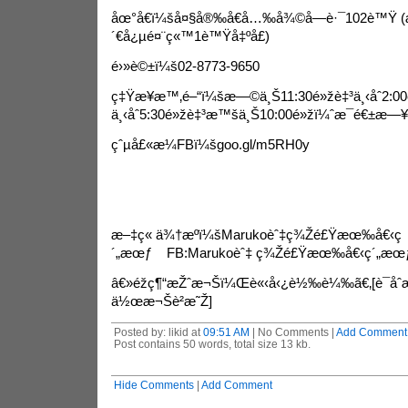
åœ°å€ï¼šå¤§å®‰å€å…‰å¾©å—è·¯102è™Ÿ (æ
´€å¿µé¤¨ç«™1è™Ÿå‡ºå£)
é›»è©±ï¼š02-8773-9650
ç‡Ÿæ¥­æ™‚é–“ï¼šæ—©ä¸Š11:30é»žè‡³ä¸‹åˆ2:00
ä¸‹åˆ5:30é»žè‡³æ™šä¸Š10:00é»žï¼ˆæ¯é€±æ
çˆµå£«æ¼FBï¼šgoo.gl/m5RH0y
æ–‡ç« ä¾†æºï¼šMarukoèˆ‡ç¾Žé£Ÿæœ‰å€‹ç
´„æœƒ FB:Marukoèˆ‡ ç¾Žé£Ÿæœ‰å€‹ç´„æœ
â€»éžç¶“æŽˆæ¬Šï¼Œè«‹å‹¿è½‰è¼‰ã€‚[è¯åˆæ
ä½œæ¬Šè²æ˜Ž]
Posted by: likid at
09:51 AM
| No Comments |
Add Comment
Post contains 50 words, total size 13 kb.
Hide Comments
|
Add Comment