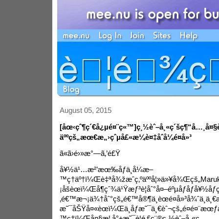
August 05, 2015
[åœ‹çˆ¶ç´€å¿µé¤¨ç«™]ç¸½èˆ–å¸«ç´šç¶“å…¸å¤§è
äººçš„æœ€æ„›çˆµå£«æ¼è¤‡åˆå¼é¤å»³
ã«ã›é›»æ°—ã‚’é£Ÿ
å¥½ä¹…æ²’æœ‰åƒä¸­å¼æ–
™ç†äº†ï¼Œè‡ªå¾žæˆç‚ºäººå¦»ä»¥å¾Œçš„Mar
¡åšèœï¼Œå¶çˆ¾ä¹Ÿæƒ³è¦åˆ°å¤–éºµåƒåƒå¥½åƒ
‚é€™æ¬¡ä¾†åˆ°çš„é€™å®¶ä¸­èœé¤å»³å¾ˆä¸
æ˜¯åŠŸå¤«èœï¼Œä¸åƒæ˜¯ä¸€èˆ¬çš„é¤é¤¨æœƒ
™ç†ï¼Œå¤§æ¦‚å°±æ˜¯è¦é‚£ç¨®ç¸½èˆ–å¸«ç