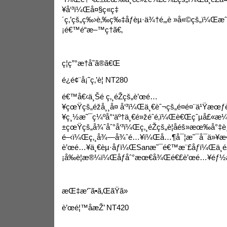
¥å‘³ï¼Œå¤§ç«ç‡
´ç‚’çš„ç‰›è‚‰ç‰‡åƒèµ·ä¾†é‚„è »å«©çš„ï¼Œæˆ
¡é€™é“æ–™ç†ã€‚
ç¦ç”°æ†å­˜ã®ã€Œ
é¿é¢¨å¡˜ç‚’è¦ NT280
é€™å€‹ä¸Šé ­ç‚¸éŽçš„è’œé…
¥çœŸçš„éžå¸¸å¤ å‘³ï¼Œä¸€èˆ¬çš„é¤é¤¨ä¹Ÿ
¥ç¸½æ˜¯ç¼ºå°‘äº†ä¸€é»žéˆé­‚ï¼Œè€Œçˆµå£«æ¼
±çœŸçš„å¾ˆåˆ°å‘³ï¼Œç‚¸éŽçš„è¦å­éš»æœ‰å
é–‹ï¼Œç‚¸å¾—å¾ˆé…¥ï¼Œå…¶å¯¦æ˜¯å¯ä»¥æ•´
è’œé…¥ä¸€èµ·åƒï¼ŒSanæ˜¯é€™æ¨£åƒï¼Œä¸é
¡å‰è¦æ®¼ï¼Œåƒåˆ°æœ€å¾Œé€£è’œé…¥éƒ½
æŒ‡æ‘˜ã•ã‚ŒãŸã»
è’œé¦™å­æŽ’ NT420