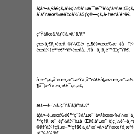
å¦å¤–ä¸€å€çš„ä½ç½®å°±æ˜¯æ¯”è¼ƒå¤§æ¡Œç
åˆä¹Ÿæœ‰æä¾›å¾ˆåŠƒç®—çš„å•†æ¥­åˆé¤ã€‚
ç”Ÿå§œã‚¹ãƒ©ã‚¤ã‚¹ã‚’å°‘
çœ‹ä¸€ä¸‹èœå–®ï¼Œé›–ç„¶éš»æœ‰æ–‡å­—ï¼Œä
èœä¾†èªªé€™äº›èœåå…¶å¯¦ä¸¦ä¸é™Œç”Ÿã€‚
åˆé–“çš„åˆèœé¸æ“‡ä¹Ÿä¸å°‘ï¼Œå¦‚æžœé¸æ“‡
¶å¯¦ä¹Ÿè »ä¸éŒ¯çš„ã€‚
æš—é¬¼ã‚’ç”Ÿã˜ã¦èº«ä½“
å¦å¤–é‚„æœ‰é€™ç¨®å°±æ˜¯å¤§èœæ‹‰ï¼æ¯ä
™ç†å¯æ˜¯éƒ½å¾ˆè±å¯Œã€‚å°±æ˜¯è¦ç¸½èˆ–
®å‡ºä¾†çš„æ–™ç†ã€‚ä¸å°‘æ´»å‹•ä¹Ÿæœƒé¸æ
¡èˆ‰è¾¦ã€‚