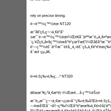
rely on precise timing.
é–‹é™½ç™½èœ NT120
æˆ‘å€‘çš„ç¬¬ä¸€é“å°
±æ˜¯é–‹é™½ç™½èœï¼Œè€å¯¦èªªæˆ‘é‚„ä¸å¤ªæœ
´ç‚’éŽçš„å¤§ç™½èœå‘³é“çœŸæ£’ï¼Œå£å‘³æ¯”è
è‘—ç™½é£¯ä¹Ÿæ˜¯éžå¸¸ä¸‹é£¯çš„ä¸€é“é’èœ
ç‰©
ã¯æž çµ„
ã€‚
è›¤è £ç‰›è‚‰ç…² NT320
â€œæ˜¥ç‚ºä¸€æ­²é¦–ï¼Œæ¢…å ç™¾èŠ±é­
æˆ‘é‚„æ˜¯ç¬¬ä¸€æ¬¡çœ‹åˆ°ç‰›è‚‰å’Œè›¤è £çš„çµ
—èœå’Œå¯¬å†¬ç²‰ï¼Œå‘³é“æœ‰ä¸€é»žåƒä
ºï¼Œé†¬æ±æœ‰ä¸€é»žè¾£è¾£çš„ï¼Œä¸éŽå¤šä