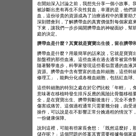
在開始深入討論之前，我想先分享一個小故事。
被診斷出患有再生不良性貧血，幸運的是，他們
血，這份珍貴的資源成為了治療過程中的重要助
深刻體會到，了解臍帶血的真實價值對每個家庭
下來，讓我們一步步揭開臍帶血的神秘面紗，幫
庭的決定。
臍帶血是什麼？其實就是寶寶出生後，留在臍帶
臍帶血是什麼？用最簡單的話來說，它就是寶寶
胎盤裡的那些血液。這些血液在過去通常被當作
隨著醫學進步，科學家發現這些看似普通的血液
資源。臍帶血中含有豐富的造血幹細胞，這些幹
修理工」，能夠分化成各種血細胞，包括紅血球
這些幹細胞的特別之處在於它們比較「年輕」，
意味著在移植時發生排斥反應的風險比骨髓移植
全，是在寶寶出生、臍帶剪斷後進行，完全不會
傷害或痛苦。這個過程通常只需要幾分鐘，由受
操作，可以說是在不影響正常分娩過程的情況下
一份健康保障。
說到這裡，可能有些家長會想：「既然這麼好，
儲存呢？」這個問題的答案其實需要根據每個家