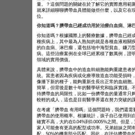
量。？這個問題的關鍵在於了解它的實際應用範
就來詳細聊聊臍帶血具體能做些什麼，以及它在
位。
你知道嗎？臍帶血已經成功用於治療白血病、淋巴
你知道嗎？根據國際上的醫療數據，臍帶血已經成
種疾病上，其中最為人熟知的就是各種血液相關
的白血病、淋巴瘤，還包括地中海型貧血、鐮刀
病。這些治療案例在全球已經累積了數萬例，證
領域的實用價值。
具體來說，臍帶血中的造血幹細胞能夠重建患者
統。當患者因為疾病或化療導致造血功能受損時
像播下新的種子，能夠重新生長出正常的血細胞
簡單，但背後是數十年的醫學研究和臨床實踐。
待臍帶血的局限性，比如一份臍帶血的量通常只
較輕的成人，這也是目前醫學界還在努力突破的
在考慮「
臍帶血 有用嗎
」這個問題時，我們還需
臍帶血的使用概率。根據統計，孩子自己使用到
確實不高，大約在0.04%到0.0005%之間。但
家人可能會有更高的配型成功率。兄弟姐妹之間有
配，50%的機率部分匹配。因此，在評估臍帶血