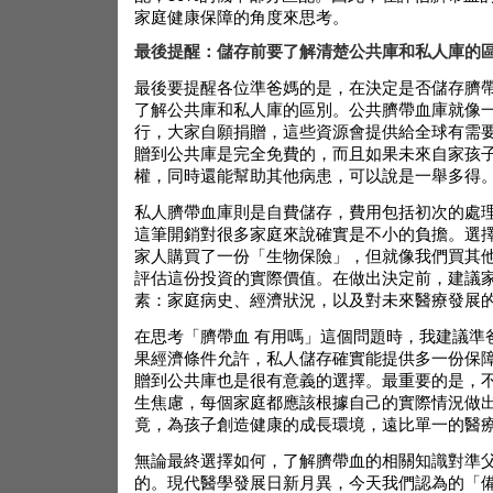
家庭健康保障的角度來思考。
最後提醒：儲存前要了解清楚公共庫和私人庫的
最後要提醒各位準爸媽的是，在決定是否儲存臍
了解公共庫和私人庫的區別。公共臍帶血庫就像
行，大家自願捐贈，這些資源會提供給全球有需
贈到公共庫是完全免費的，而且如果未來自家孩
權，同時還能幫助其他病患，可以說是一舉多得
私人臍帶血庫則是自費儲存，費用包括初次的處
這筆開銷對很多家庭來說確實是不小的負擔。選
家人購買了一份「生物保險」，但就像我們買其
評估這份投資的實際價值。在做出決定前，建議
素：家庭病史、經濟狀況，以及對未來醫療發展
在思考「
臍帶血 有用嗎
」這個問題時，我建議準
果經濟條件允許，私人儲存確實能提供多一份保
贈到公共庫也是很有意義的選擇。最重要的是，
生焦慮，每個家庭都應該根據自己的實際情況做
竟，為孩子創造健康的成長環境，遠比單一的醫
無論最終選擇如何，了解臍帶血的相關知識對準
的。現代醫學發展日新月異，今天我們認為的「